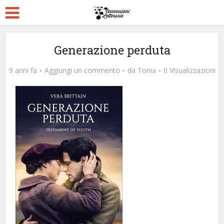
Generazione perduta
9 anni fa
Aggiungi un commento
da
Tonia
0 Visualizzazioni