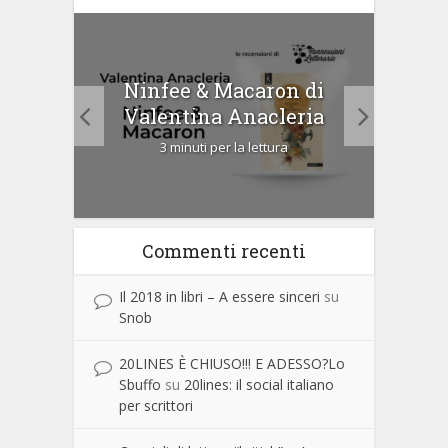
tà di
Ninfee & Macaron di
Cip
Valentina Anacleria
3 minuti per la lettura
Commenti recenti
Il 2018 in libri – A essere sinceri
su
Snob
20LINES È CHIUSO!!! E ADESSO?Lo
Sbuffo
su
20lines: il social italiano
per scrittori