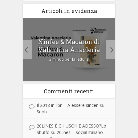
Articoli in evidenza
Ninfee & Macaron di
i
Cip
Valentina Anacleria
3 minuti per la lettura
Commenti recenti
Il 2018 in libri – A essere sinceri
su
Snob
20LINES È CHIUSO!!! E ADESSO?Lo
Sbuffo
su
20lines: il social italiano