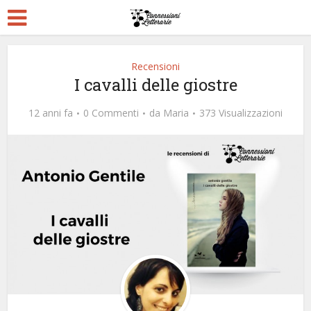
Recensioni
I cavalli delle giostre
12 anni fa
0 Commenti
da
Maria
373 Visualizzazioni