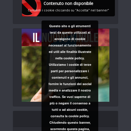
Contenuto non disponibile
Consenti i cookie cliccando su "Accetta" nel banner"
Questo sito o gli strumenti
terzi da questo utilizzati si
avvalgono di cookie
necessari al funzionamento
ed utili alle finalità illustrate
nella cookie policy.
Utilizziamo i cookie di terze
parti per personalizzare i
contenuti e gli annunci,
fornire le funzioni dei social
media e analizzare il nostro
traffico. Se vuoi saperne di
più o negare il consenso a
tutti o ad alcuni cookie,
consulta la cookie policy.
Seguici su:
Chiudendo questo banner,
scorrendo questa pagina,