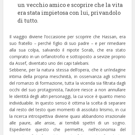
un vecchio amico e scoprire che la vita
era stata impietosa con lui, privandolo
di tutto.
Il viaggio diviene l’occasione per scoprire che Hassan, era
suo fratello – perché figlio di suo padre – e per rimediare
alla sua colpa, salvando il nipote Sorab, che era stato
comprato in un orfanotrofio e sottoposto a sevizie proprio
da Assef, diventato uno dei capi talebani.
Sebbene, per la natura stessa dell’opera, che è un’indagine
intima della propria meschinità, in osservanza agli schemi
del romanzo di formazione, tutta la vicenda sia filtrata dagli
occhi del suo protagonista, l’autore riesce a non annullare
le identità degli altri personaggi, la cui voce è quanto meno
individuabile. In questo senso è ottima la scelta di separare
dal resto del testo quei momenti di assoluto lirismo, in cui
la ricerca introspettiva diviene quasi abbandono irrazionale
alle paure, alle ansie, ai temibili spettri di un sogno.
Espediente questo che permette, nell’economia del