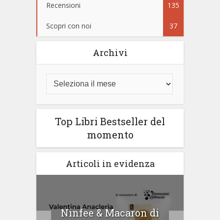
Recensioni
135
Scopri con noi
37
Archivi
Top Libri Bestseller del
momento
Articoli in evidenza
tà di
Ninfee & Macaron di
Cip