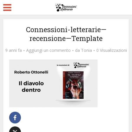
Connessioni-letterarie—
recensione—Template
9 anni fa
Aggiungi un commento
da
Tonia
0 Visualizzazioni