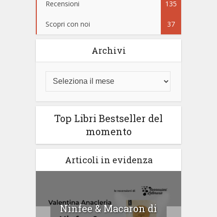
Recensioni
135
Scopri con noi
37
Archivi
Top Libri Bestseller del
momento
Articoli in evidenza
tà di
Ninfee & Macaron di
Cip