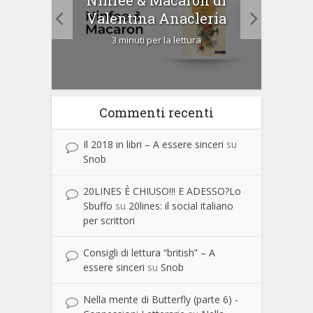
Cip
Valentina Anacleria
3 minuti per la lettura
Commenti recenti
Il 2018 in libri – A essere sinceri
su
Snob
20LINES È CHIUSO!!! E ADESSO?Lo
Sbuffo
su
20lines: il social italiano
per scrittori
Consigli di lettura “british” – A
essere sinceri
su
Snob
Nella mente di Butterfly (parte 6) -