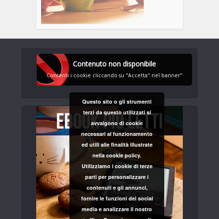
Contenuto non disponibile
Consenti i cookie cliccando su "Accetta" nel banner"
Questo sito o gli strumenti
terzi da questo utilizzati si
avvalgono di cookie
necessari al funzionamento
ed utili alle finalità illustrate
nella cookie policy.
Utilizziamo i cookie di terze
parti per personalizzare i
contenuti e gli annunci,
fornire le funzioni dei social
media e analizzare il nostro