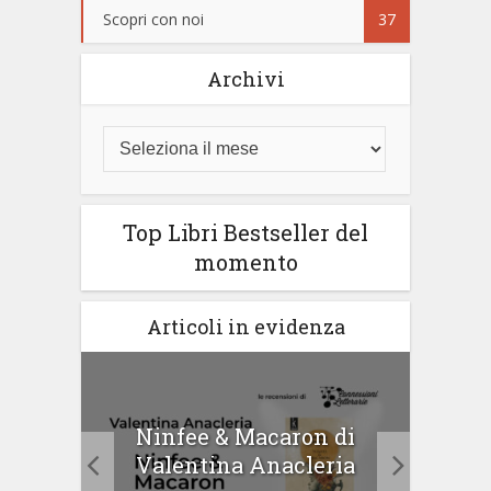
Scopri con noi
37
Archivi
Top Libri Bestseller del
momento
Articoli in evidenza
tà di
Ninfee & Macaron di
Cip
Valentina Anacleria