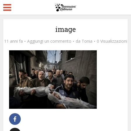
image
11 anni fa
Aggiungi un commento
da
Tonia
0 Visualizzazioni