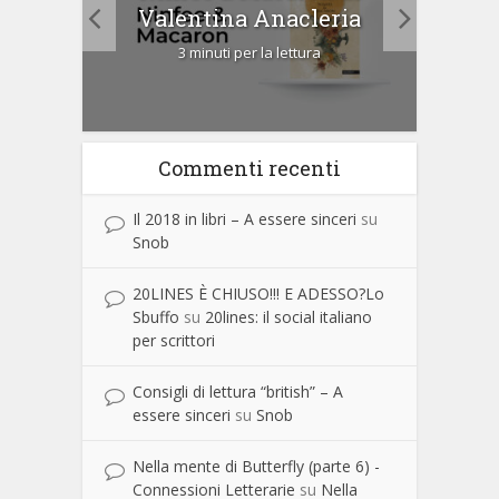
Cip
Valentina Anacleria
3 minuti per la lettura
Commenti recenti
Il 2018 in libri – A essere sinceri
su
Snob
20LINES È CHIUSO!!! E ADESSO?Lo
Sbuffo
su
20lines: il social italiano
per scrittori
Consigli di lettura “british” – A
essere sinceri
su
Snob
Nella mente di Butterfly (parte 6) -
Connessioni Letterarie
su
Nella