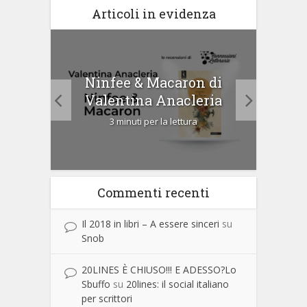
Articoli in evidenza
tà di
Ninfee & Macaron di
Cip
Valentina Anacleria
3 minuti per la lettura
Commenti recenti
Il 2018 in libri – A essere sinceri
su
Snob
20LINES È CHIUSO!!! E ADESSO?Lo
Sbuffo
su
20lines: il social italiano
per scrittori