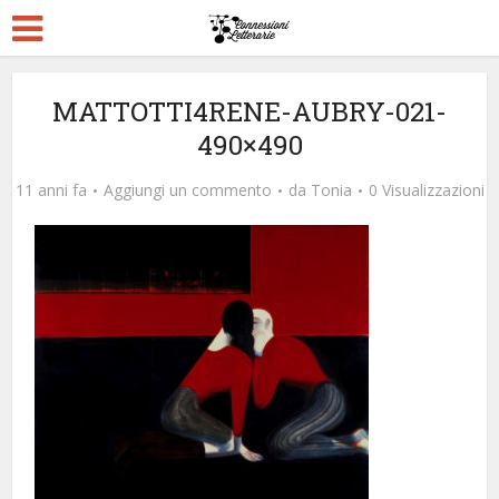
MATTOTTI4RENE-AUBRY-021-
490×490
11 anni fa
Aggiungi un commento
da
Tonia
0 Visualizzazioni