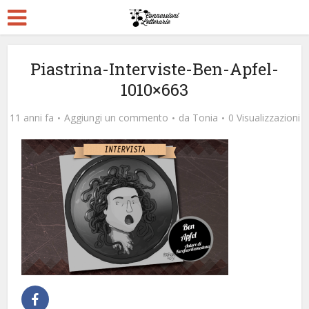
Piastrina-Interviste-Ben-Apfel-
1010×663
11 anni fa
Aggiungi un commento
da
Tonia
0 Visualizzazioni