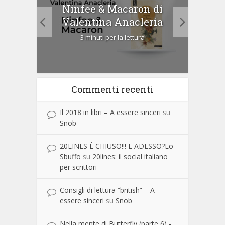
tà di
Ninfee & Macaron di
Cip
Valentina Anacleria
3 minuti per la lettura
Commenti recenti
Il 2018 in libri – A essere sinceri
su
Snob
20LINES È CHIUSO!!! E ADESSO?Lo
Sbuffo
su
20lines: il social italiano
per scrittori
Consigli di lettura “british” – A
essere sinceri
su
Snob
Nella mente di Butterfly (parte 6) -