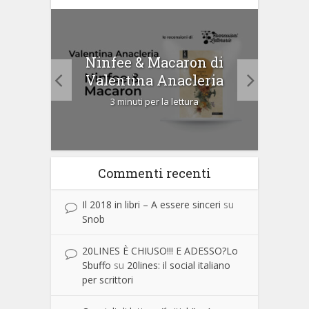
tà di
Ninfee & Macaron di
Cip
Valentina Anacleria
3 minuti per la lettura
Commenti recenti
Il 2018 in libri – A essere sinceri
su
Snob
20LINES È CHIUSO!!! E ADESSO?Lo
Sbuffo
su
20lines: il social italiano
per scrittori