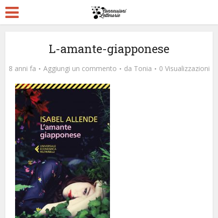
L-amante-giapponese
8 anni fa
Aggiungi un commento
da
Tonia
0 Visualizzazioni