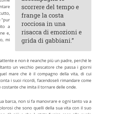
 come
scorrere del tempo e
ntare
utto,
frange la costa
è “pur
rocciosa in una
ito a
risacca di emozioni e
one e,
grida di gabbiani.”
o, mi
attente e non è neanche più un padre, perché le
oltanto un vecchio pescatore che passa i giorni
uel mare che è il compagno della vita, di cui
conta i suoi ricordi, facendoseli rimandare come
 costante che imita il tornare delle onde.
a barca, non si fa manovrare e ogni tanto va a
dolorosi che sono quelli della sua vita con il suo