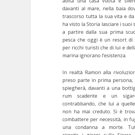
abita una casa vuota e silen
davanti al mare, nella baia do
trascorso tutta la sua vita e d
ha visto la Storia lasciare i suoi 
a partire dalla sua prima scuo
pesca che oggi è un resort di 
per ricchi turisti che di lui e del
marina ignorano l’esistenza.
In realtà Ramon alla rivoluzio
preso parte in prima persona, 
spiegherà, davanti a una bottig
rum scadente e un sigar
contrabbando, che lui a quelle
non ha mai creduto. Si è trov
3 m
combattere per necessità, in f
una condanna a morte. Tut