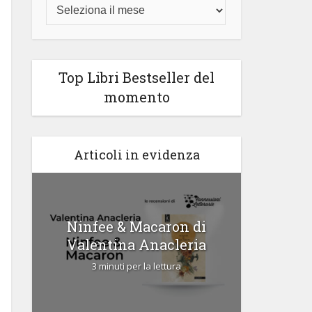
Top Libri Bestseller del
momento
Articoli in evidenza
Ninfee & Macaron di
Cipria
Valentina Anacleria
3 
3 minuti per la lettura