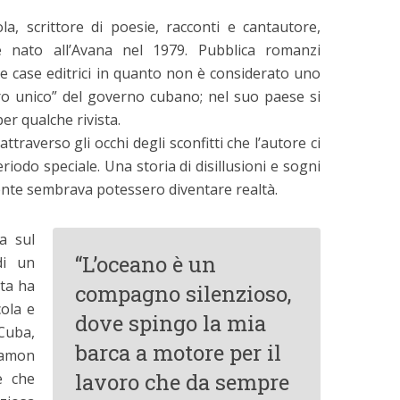
la, scrittore di poesie, racconti e cantautore,
è nato all’Avana nel 1979. Pubblica romanzi
le case editrici in quanto non è considerato uno
iero unico” del governo cubano; nel suo paese si
per qualche rivista.
attraverso gli occhi degli sconfitti che l’autore ci
riodo speciale. Una storia di disillusioni e sogni
ente sembrava potessero diventare realtà.
a sul
“L’oceano è un
di un
ita ha
compagno silenzioso,
cola e
dove spingo la mia
Cuba,
barca a motore per il
 Ramon
lavoro che da sempre
e che