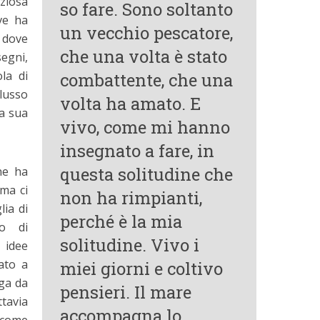
ziosa
so fare. Sono soltanto
ve ha
un vecchio pescatore,
a dove
che una volta è stato
segni,
la di
combattente, che una
lusso
volta ha amato. E
la sua
vivo, come mi hanno
insegnato a fare, in
questa solitudine che
ne ha
ma ci
non ha rimpianti,
lia di
perché è la mia
o di
Il colibrì
Il piano dei conti
solitudine. Vivo i
 idee
ato a
inuti per la lettura
7 minuti per la lettura
miei giorni e coltivo
uga da
pensieri. Il mare
tavia
accompagna lo