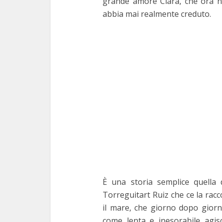
grande amore Clara, che ora no
abbia mai realmente creduto.
È una storia semplice quella 
Torreguitart Ruiz che ce la rac
il mare, che giorno dopo giorn
come lenta e inesorabile agisce