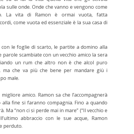
ola sulle onde. Onde che vanno e vengono come
o. La vita di Ramon è ormai vuota, fatta
ricordi, come vuota ed essenziale è la sua casa di
 con le foglie di scarto, le partite a domino alla
he parole scambiate con un vecchio amico la sera
ggiando un rum che altro non è che alcol puro
o, ma che va più che bene per mandare giù i
ppo male.
uo migliore amico. Ramon sa che l’accompagnerà
no alla fine si faranno compagnia. Fino a quando
rà. Ma “non ci si perde mai in mare” (“Il vecchio e
ll’ultimo abbraccio con le sue acque, Ramon
e perduto.