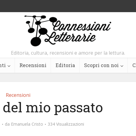
Editoria, cultura, recensioni e amore per la lettura.
nti
Recensioni
Editoria
Scopri con noi
C
Recensioni
 del mio passato
i
da
Emanuela Cristo
334 Visualizzazioni