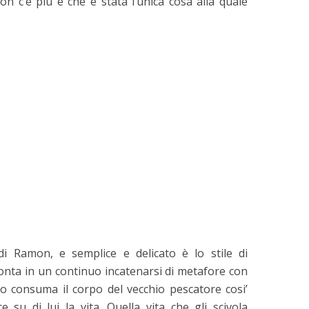
n c’è più e che è stata l’unica cosa alla quale
di Ramon, e semplice e delicato è lo stile di
conta in un continuo incatenarsi di metafore con
o consuma il corpo del vecchio pescatore cosi’
 su di lui la vita. Quella vita che gli scivola