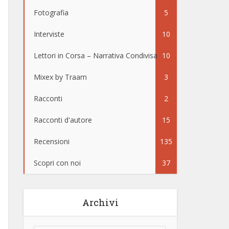
Fotografia
5
Interviste
10
Lettori in Corsa – Narrativa Condivisa
10
Mixex by Traam
3
Racconti
2
Racconti d'autore
15
Recensioni
135
Scopri con noi
37
Archivi