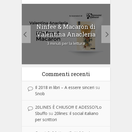
tà di
Ninfee & Macaron di
Cip
Valentina Anacleria
3 minuti per la lettura
Commenti recenti
Il 2018 in libri – A essere sinceri
su
Snob
20LINES È CHIUSO!!! E ADESSO?Lo
Sbuffo
su
20lines: il social italiano
per scrittori