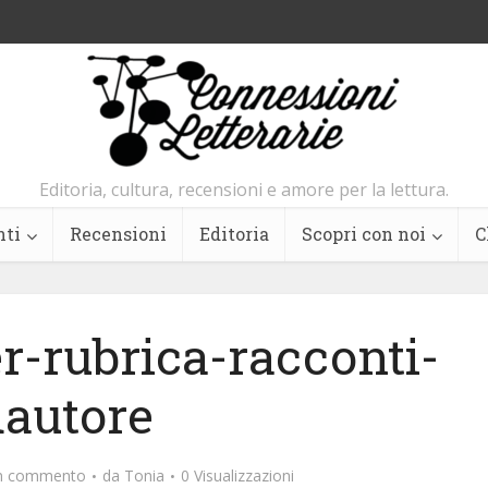
Editoria, cultura, recensioni e amore per la lettura.
nti
Recensioni
Editoria
Scopri con noi
C
-rubrica-racconti-
dautore
un commento
da
Tonia
0 Visualizzazioni