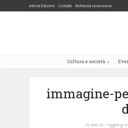
inKnot Edizioni
Contatti
Richiesta recensione
Cultura e società
Eve
immagine-per
10 anni fa
Aggiungi 