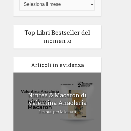
Top Libri Bestseller del
momento
Articoli in evidenza
di
Ninfee & Macaron di
Cipria
Valentina Anacleria
3 
3 minuti per la lettura