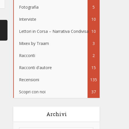
Fotografia
5
Interviste
10
Lettori in Corsa – Narrativa Condivisa
10
Mixex by Traam
3
Racconti
2
Racconti d'autore
15
Recensioni
135
Scopri con noi
37
Archivi