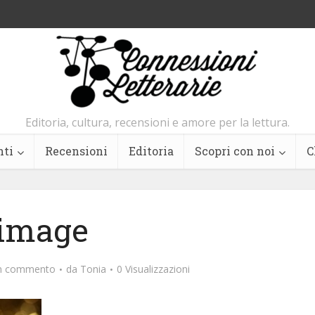
Editoria, cultura, recensioni e amore per la lettura.
nti
Recensioni
Editoria
Scopri con noi
C
image
un commento
da
Tonia
0 Visualizzazioni