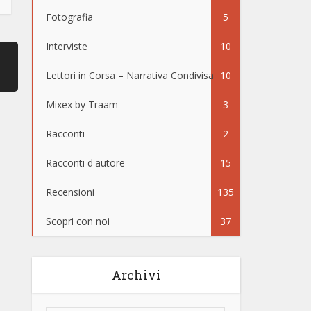
Fotografia
5
Interviste
10
Lettori in Corsa – Narrativa Condivisa
10
Mixex by Traam
3
Racconti
2
Racconti d'autore
15
Recensioni
135
Scopri con noi
37
Archivi