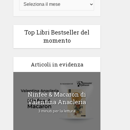
Top Libri Bestseller del
momento
Articoli in evidenza
di
Ninfee & Macaron di
Cipria
Valentina Anacleria
3 
3 minuti per la lettura