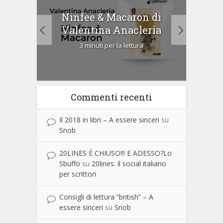
tà di
Ninfee & Macaron di
Cip
Valentina Anacleria
3 minuti per la lettura
Commenti recenti
Il 2018 in libri – A essere sinceri
su
Snob
20LINES È CHIUSO!!! E ADESSO?Lo
Sbuffo
su
20lines: il social italiano
per scrittori
Consigli di lettura “british” – A
essere sinceri
su
Snob