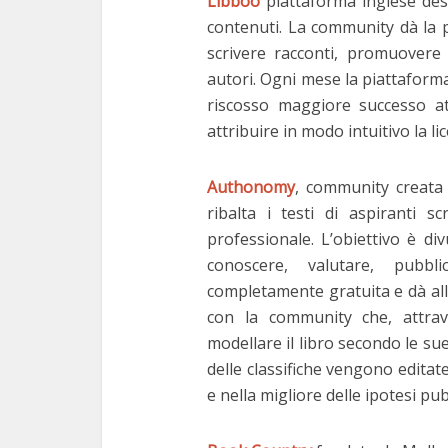
Libboo
piattaforma inglese desti
contenuti. La community dà la po
scrivere racconti, promuovere 
autori. Ogni mese la piattaform
riscosso maggiore successo at
attribuire in modo intuitivo la lice
Authonomy
, community creata 
ribalta i testi di aspiranti s
professionale. L’obiettivo è di
conoscere, valutare, pubbli
completamente gratuita e dà all’u
con la community che, attrav
modellare il libro secondo le s
delle classifiche vengono editat
e nella migliore delle ipotesi pub