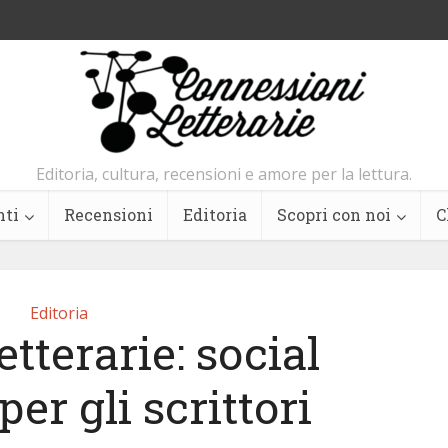
Editoria, cultura, recensioni e amore per la lettura.
nti
Recensioni
Editoria
Scopri con noi
C
Editoria
etterarie: social
er gli scrittori