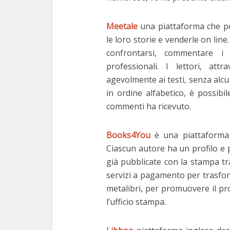
Meetale
una piattaforma che pe
le loro storie e venderle on line.
confrontarsi, commentare i 
professionali. I lettori, att
agevolmente ai testi, senza alcu
in ordine alfabetico, è possib
commenti ha ricevuto.
Books4You
è una piattaforma 
Ciascun autore ha un profilo e
già pubblicate con la stampa tra
Corso di
servizi a pagamento per trasform
metalibri, per promuovere il pro
2 m
l’ufficio stampa.