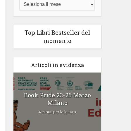
Top Libri Bestseller del
momento
Articoli in evidenza
Book Pride 23-25 Marzo
Temp
Milano
ediz
4 minuti per la lettura
2 