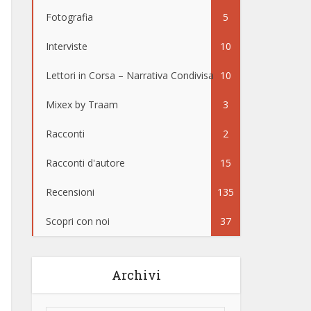
Fotografia
5
Interviste
10
Lettori in Corsa – Narrativa Condivisa
10
Mixex by Traam
3
Racconti
2
Racconti d'autore
15
Recensioni
135
Scopri con noi
37
Archivi