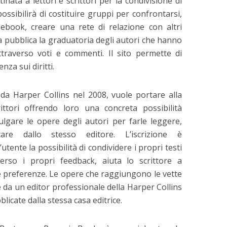
nata a lettori e scrittori per la condivisione di
ssibilirà di costituire gruppi per confrontarsi,
ebook, creare una rete di relazione con altri
a pubblica la graduatoria degli autori che hanno
traverso voti e commenti. Il sito permette di
nza sui diritti.
da Harper Collins nel 2008, vuole portare alla
crittori offrendo loro una concreta possibilità
vulgare le opere degli autori per farle leggere,
care dallo stesso editore. L’iscrizione è
tente la possibilità di condividere i propri testi
erso i propri feedback, aiuta lo scrittore a
ue preferenze. Le opere che raggiungono le vette
e da un editor professionale della Harper Collins
blicate dalla stessa casa editrice.