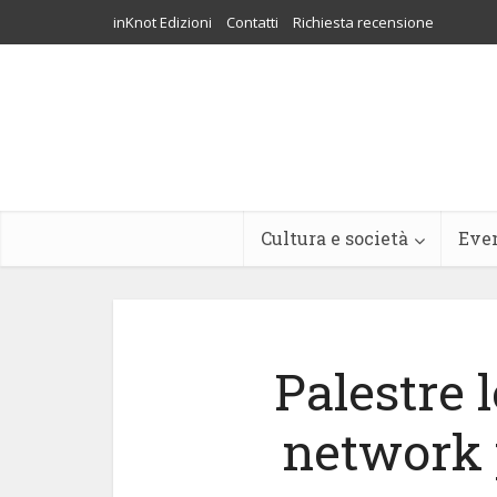
inKnot Edizioni
Contatti
Richiesta recensione
Cultura e società
Eve
Palestre l
network p