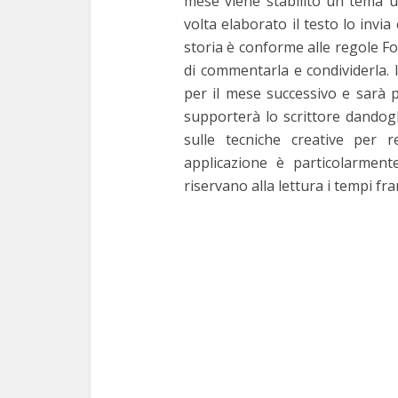
mese viene stabilito un tema un
volta elaborato il testo lo invi
storia è conforme alle regole F
di commentarla e condividerla. I
per il mese successivo e sarà
supporterà lo scrittore dandogli
sulle tecniche creative per 
applicazione è particolarment
riservano alla lettura i tempi fr