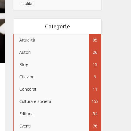
Il colibrì
Categorie
Attualità
85
Autori
26
Blog
15
Citazioni
9
Concorsi
11
Cultura e società
153
Editoria
54
Eventi
76