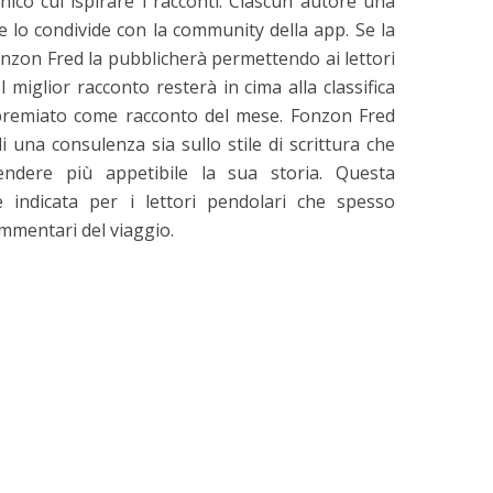
ico cui ispirare i racconti. Ciascun autore una
a e lo condivide con la community della app. Se la
onzon Fred la pubblicherà permettendo ai lettori
l miglior racconto resterà in cima alla classifica
 premiato come racconto del mese. Fonzon Fred
 una consulenza sia sullo stile di scrittura che
rendere più appetibile la sua storia. Questa
e indicata per i lettori pendolari che spesso
ammentari del viaggio.