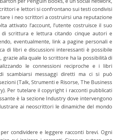
Barton per Penguin Books, è un social network,
ttori e lettori si confrontano sui testi condivisi
are i neo scrittori a costruirsi una reputazione
lta attivato l’account, l’utente costruisce il suo
 di scrittura e lettura citando cinque autori e
gendo, eventualmente, link a pagine personali e
a di libri e discussioni interessanti è possibile
, grazie alla quale lo scrittore ha la possibilità di
alizzando le connessioni reciproche e i libri
à di scambiarsi messaggi diretti ma ci si può
sezioni (Talk, Strumenti e Risorse, The Business
). Per tutelare il copyright i racconti pubblicati
ressante è la sezione Industry dove intervengono
llustrare ai neoscrittori le dinamiche del mondo
per condividere e leggere racconti brevi. Ogni