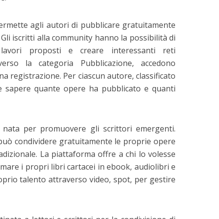
rmette agli autori di pubblicare gratuitamente
 Gli iscritti alla community hanno la possibilità di
lavori proposti e creare interessanti reti
raverso la categoria Pubblicazione, accedono
na registrazione. Per ciascun autore, classificato
ile sapere quante opere ha pubblicato e quanti
nata per promuovere gli scrittori emergenti.
 può condividere gratuitamente le proprie opere
dizionale. La piattaforma offre a chi lo volesse
 scrittura Creativa
#ioleggoperchè2016
are i propri libri cartacei in ebook, audiolibri e
– Scuola...
prio talento attraverso video, spot, per gestire
5 minuti per la lettura
inuti per la lettura