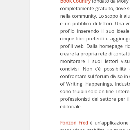
Book Country
fondato da Molly 
completamente gratuito, dove scri
nella community. Lo scopo è aiut
e un pubblico di lettori. Una vo
profilo inserendo il suo ideale
cinque libri preferiti e aggiun
profili web. Dalla homepage ricc
creare la propria rete di contatti
monitorare i suoi lettori visu
condivisi. Non c’è possibilit
confrontare sul forum diviso in 
of Writing, Happenings, Industry
sono fruibili solo on line. Inte
professionisti del settore per i
editoriale.
Fonzon Fred
è un’applicazione 