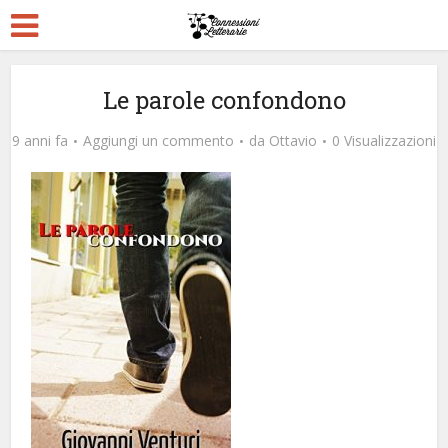
Le parole confondono
9 anni fa
Aggiungi un commento
da
Ottavio
0 Visualizzazioni