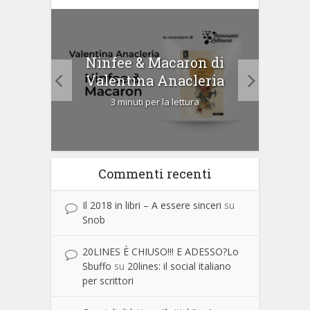
tà di
Ninfee & Macaron di
Cip
Valentina Anacleria
3 minuti per la lettura
Commenti recenti
Il 2018 in libri – A essere sinceri
su
Snob
20LINES È CHIUSO!!! E ADESSO?Lo
Sbuffo
su
20lines: il social italiano
per scrittori