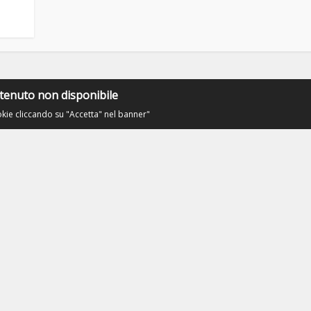
tenuto non disponibile
okie cliccando su "Accetta" nel banner"