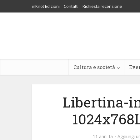
inKnot Edizioni
Contatti
Richiesta recensione
Cultura e società
Eve
Libertina-
1024x768L
11 anni fa
Aggiungi 