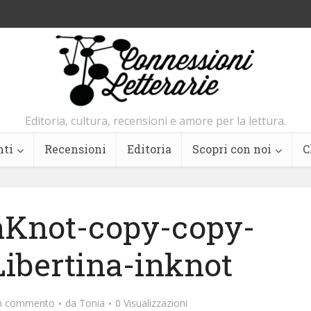
Editoria, cultura, recensioni e amore per la lettura.
nti
Recensioni
Editoria
Scopri con noi
C
inKnot-copy-copy-
ibertina-inknot
un commento
da
Tonia
0 Visualizzazioni