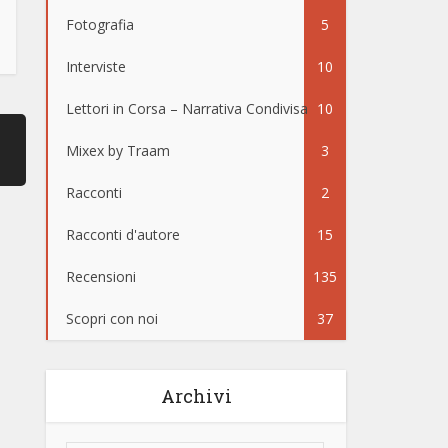
Fotografia
5
Interviste
10
Lettori in Corsa – Narrativa Condivisa
10
Mixex by Traam
3
Racconti
2
Racconti d'autore
15
Recensioni
135
Scopri con noi
37
Archivi