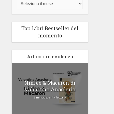
Top Libri Bestseller del
momento
Articoli in evidenza
di
Ninfee & Macaron di
Cipria
Valentina Anacleria
3 
3 minuti per la lettura