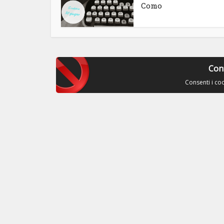
Como
Con
Consenti i co