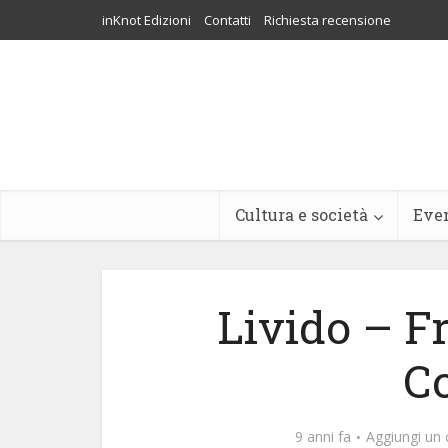
inKnot Edizioni
Contatti
Richiesta recensione
Cultura e società
Eve
Livido – F
C
9 anni fa
Aggiungi u