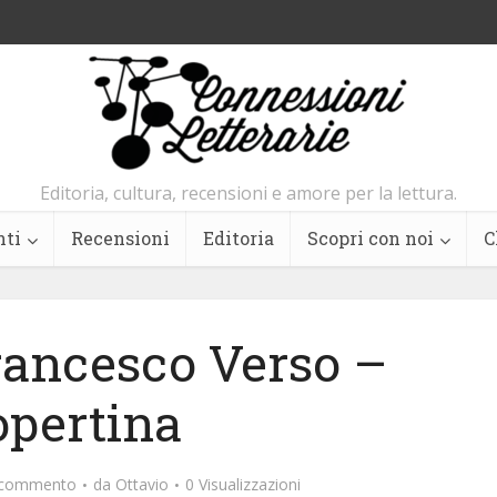
Editoria, cultura, recensioni e amore per la lettura.
nti
Recensioni
Editoria
Scopri con noi
C
rancesco Verso –
opertina
n commento
da
Ottavio
0 Visualizzazioni