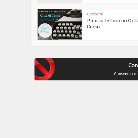
Concorsi
Premio letterario Citt
Como
Con
Consenti i co