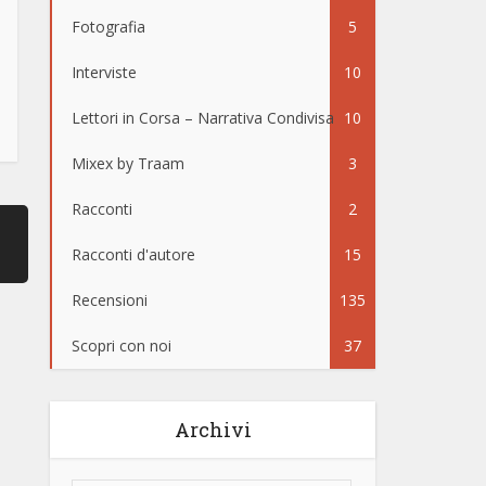
Fotografia
5
Interviste
10
Lettori in Corsa – Narrativa Condivisa
10
Mixex by Traam
3
Racconti
2
Racconti d'autore
15
Recensioni
135
Scopri con noi
37
Archivi