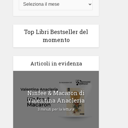
Top Libri Bestseller del
momento
Articoli in evidenza
di
Ninfee & Macaron di
Cipria
Valentina Anacleria
3 
3 minuti per la lettura