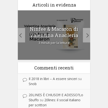
Articoli in evidenza
tà di
Ninfee & Macaron di
Cip
Valentina Anacleria
3 minuti per la lettura
Commenti recenti
Il 2018 in libri – A essere sinceri
su
Snob
20LINES È CHIUSO!!! E ADESSO?Lo
Sbuffo
su
20lines: il social italiano
per scrittori