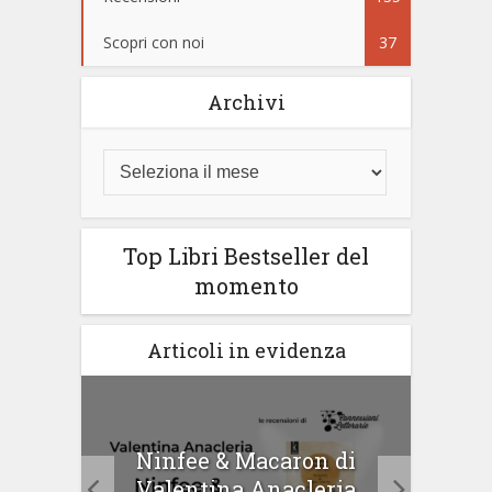
Scopri con noi
37
Archivi
Top Libri Bestseller del
momento
Articoli in evidenza
tà di
Ninfee & Macaron di
Cip
Valentina Anacleria