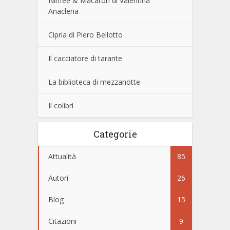
Ninfee & Macaron di Valentina
Anacleria
Cipria di Piero Bellotto
Il cacciatore di tarante
La biblioteca di mezzanotte
Il colibrì
Categorie
Attualità
85
Autori
26
Blog
15
Citazioni
9