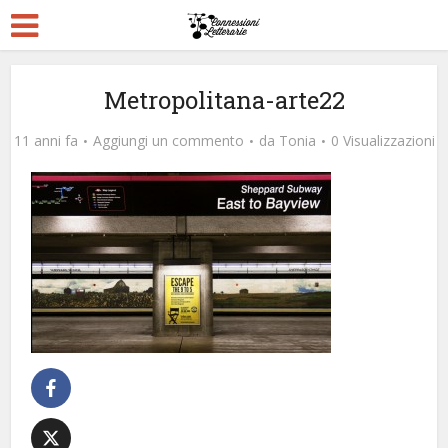
Metropolitana-arte22
11 anni fa
Aggiungi un commento
da
Tonia
0 Visualizzazioni