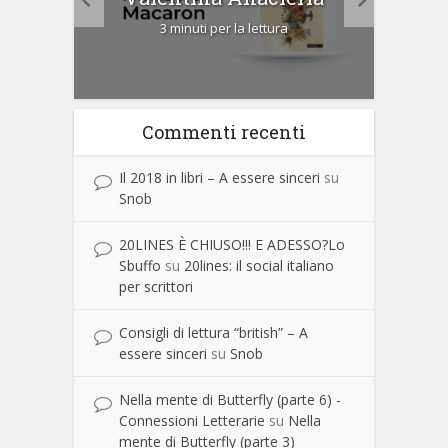
3 minuti per la lettura
Commenti recenti
Il 2018 in libri – A essere sinceri
su
Snob
20LINES È CHIUSO!!! E ADESSO?Lo
Sbuffo
su
20lines: il social italiano
per scrittori
Consigli di lettura “british” – A
essere sinceri
su
Snob
Nella mente di Butterfly (parte 6) -
Connessioni Letterarie
su
Nella
mente di Butterfly (parte 3)