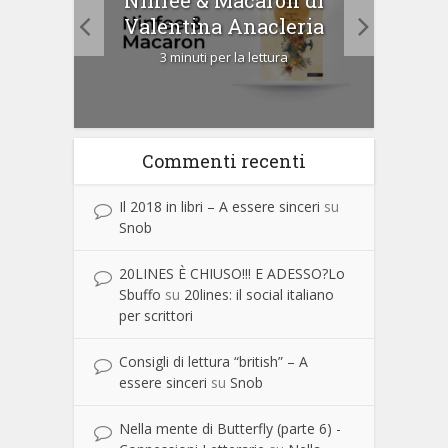
Cip
Valentina Anacleria
3 minuti per la lettura
Commenti recenti
Il 2018 in libri – A essere sinceri
su
Snob
20LINES È CHIUSO!!! E ADESSO?Lo
Sbuffo
su
20lines: il social italiano
per scrittori
Consigli di lettura “british” – A
essere sinceri
su
Snob
Nella mente di Butterfly (parte 6) -