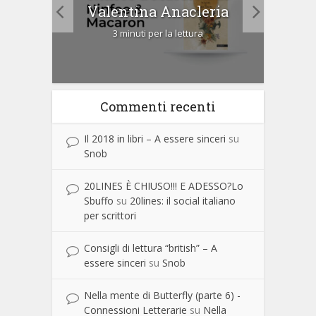
Cip
Valentina Anacleria
3 minuti per la lettura
Commenti recenti
Il 2018 in libri – A essere sinceri
su
Snob
20LINES È CHIUSO!!! E ADESSO?Lo
Sbuffo
su
20lines: il social italiano
per scrittori
Consigli di lettura “british” – A
essere sinceri
su
Snob
Nella mente di Butterfly (parte 6) -
Connessioni Letterarie
su
Nella