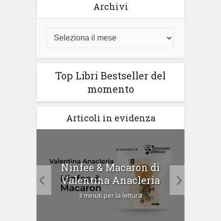
Archivi
Top Libri Bestseller del
momento
Articoli in evidenza
Ninfee & Macaron di
i
Cip
Valentina Anacleria
3 minuti per la lettura