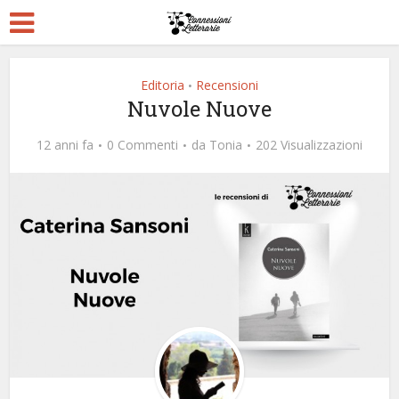
Editoria
Recensioni
•
Nuvole Nuove
12 anni fa
0 Commenti
da
Tonia
202 Visualizzazioni