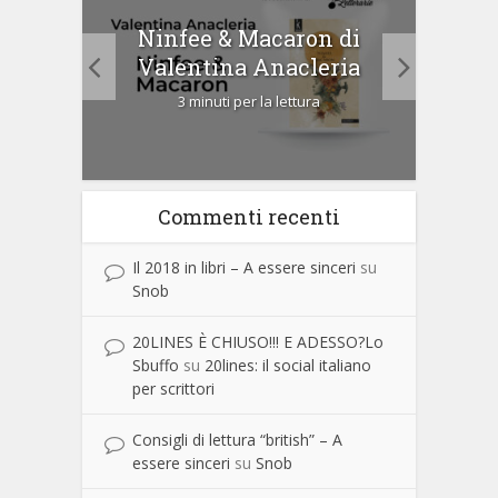
tà di
Ninfee & Macaron di
Cip
Valentina Anacleria
3 minuti per la lettura
Commenti recenti
Il 2018 in libri – A essere sinceri
su
Snob
20LINES È CHIUSO!!! E ADESSO?Lo
Sbuffo
su
20lines: il social italiano
per scrittori
Consigli di lettura “british” – A
essere sinceri
su
Snob