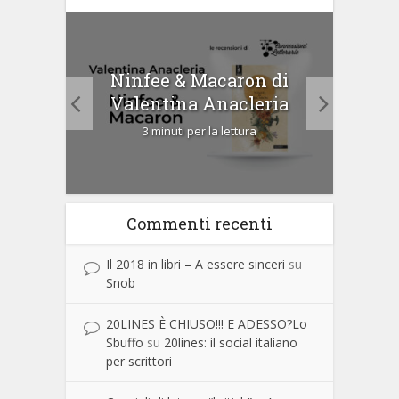
tà di
Ninfee & Macaron di
Cip
Valentina Anacleria
3 minuti per la lettura
Commenti recenti
Il 2018 in libri – A essere sinceri
su
Snob
20LINES È CHIUSO!!! E ADESSO?Lo
Sbuffo
su
20lines: il social italiano
per scrittori