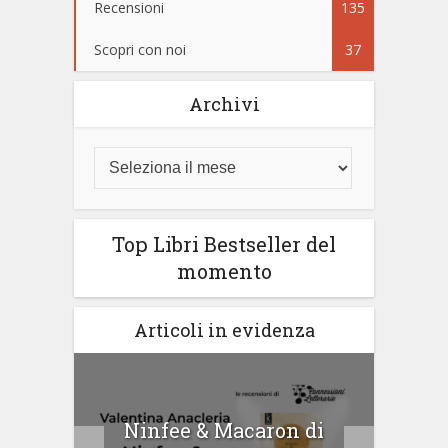
Recensioni
135
Scopri con noi
37
Archivi
Top Libri Bestseller del
momento
Articoli in evidenza
tà di
Ninfee & Macaron di
Cip