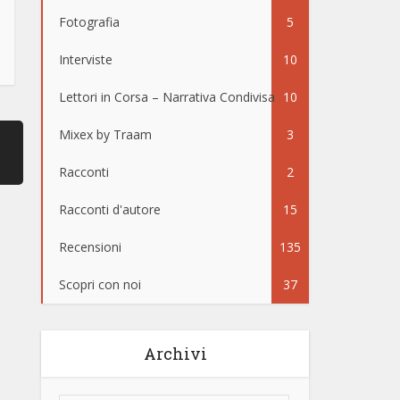
Fotografia
5
Interviste
10
Lettori in Corsa – Narrativa Condivisa
10
Mixex by Traam
3
Racconti
2
Racconti d'autore
15
Recensioni
135
Scopri con noi
37
Archivi