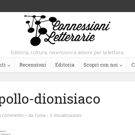
Editoria, cultura, recensioni e amore per la lettura.
nti
Recensioni
Editoria
Scopri con noi
C
ollo-dionisiaco
un commento
da
Tonia
0 Visualizzazioni