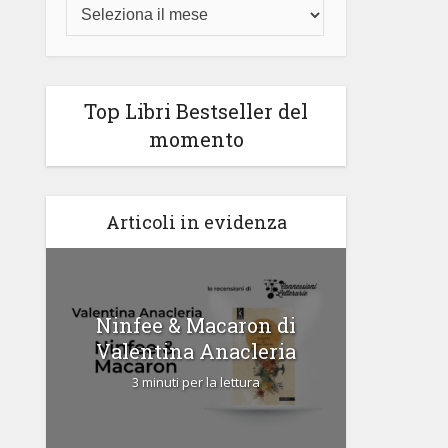
Top Libri Bestseller del
momento
Articoli in evidenza
di
Ninfee & Macaron di
Cipria
Valentina Anacleria
3 
3 minuti per la lettura