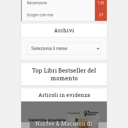
Recensioni
135
Scopri con noi
37
Archivi
Top Libri Bestseller del
momento
Articoli in evidenza
tà di
Ninfee & Macaron di
Cip