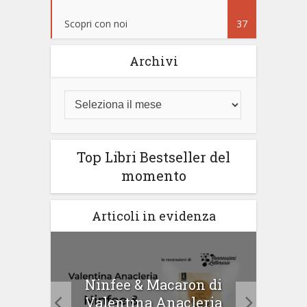
Scopri con noi
37
Archivi
Top Libri Bestseller del
momento
Articoli in evidenza
tà di
Ninfee & Macaron di
Cip
Valentina Anacleria