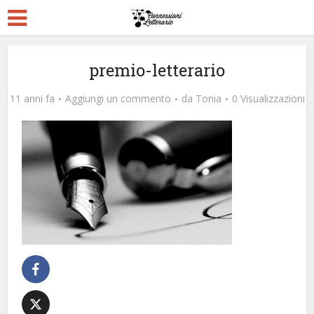
premio-letterario
11 anni fa
Aggiungi un commento
da
Tonia
0 Visualizzazioni