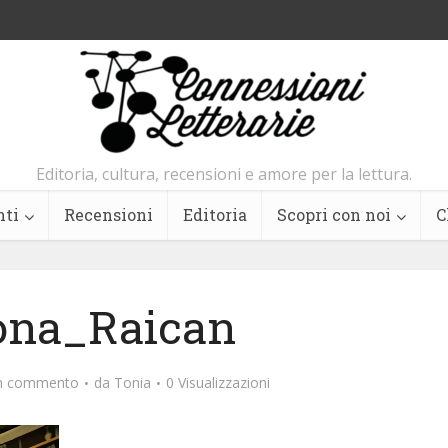
Editoria, cultura, recensioni e amore per la lettura.
nti
Recensioni
Editoria
Scopri con noi
C
na_Raican
un commento
da
Tonia
0 Visualizzazioni