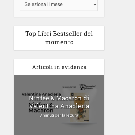
Top Libri Bestseller del
momento
Articoli in evidenza
di
Ninfee & Macaron di
Cipria
Valentina Anacleria
3 
3 minuti per la lettura