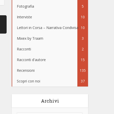
Fotografia
5
Interviste
10
Lettori in Corsa – Narrativa Condivisa
10
Mixex by Traam
3
Racconti
2
Racconti d'autore
15
Recensioni
135
Scopri con noi
37
Archivi