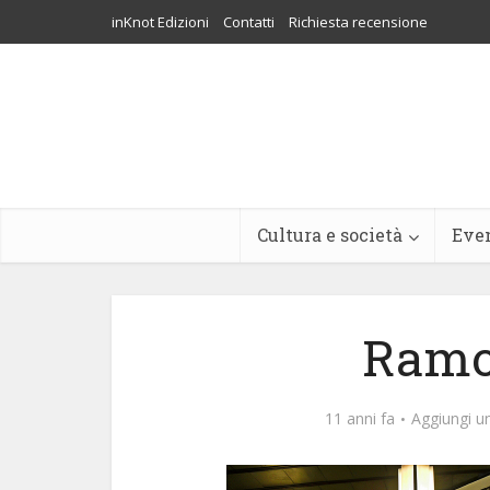
inKnot Edizioni
Contatti
Richiesta recensione
Cultura e società
Eve
Ramo
11 anni fa
Aggiungi 