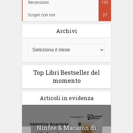
Recensioni
135
Scopri con noi
37
Archivi
Top Libri Bestseller del
momento
Articoli in evidenza
tà di
Ninfee & Macaron di
Cip