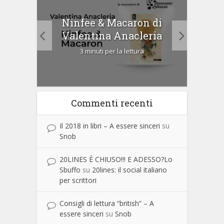
tà di
Ninfee & Macaron di
Cip
Valentina Anacleria
3 minuti per la lettura
Commenti recenti
Il 2018 in libri – A essere sinceri
su
Snob
20LINES È CHIUSO!!! E ADESSO?Lo
Sbuffo
su
20lines: il social italiano
per scrittori
Consigli di lettura “british” – A
essere sinceri
su
Snob