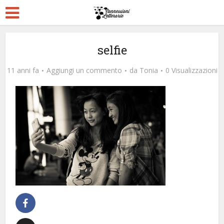
selfie
11 anni fa
Aggiungi un commento
da
Tonia
0 Visualizzazioni