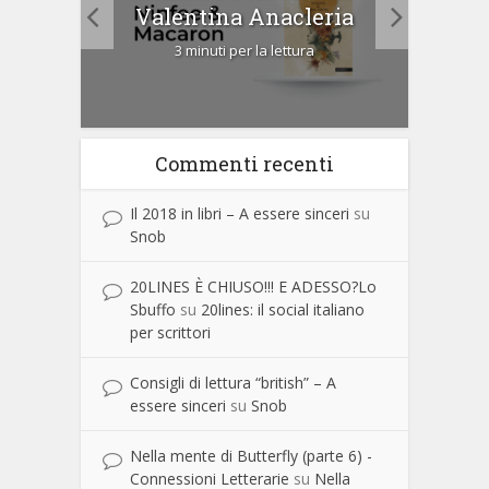
Cip
Valentina Anacleria
3 minuti per la lettura
Commenti recenti
Il 2018 in libri – A essere sinceri
su
Snob
20LINES È CHIUSO!!! E ADESSO?Lo
Sbuffo
su
20lines: il social italiano
per scrittori
Consigli di lettura “british” – A
essere sinceri
su
Snob
Nella mente di Butterfly (parte 6) -
Connessioni Letterarie
su
Nella