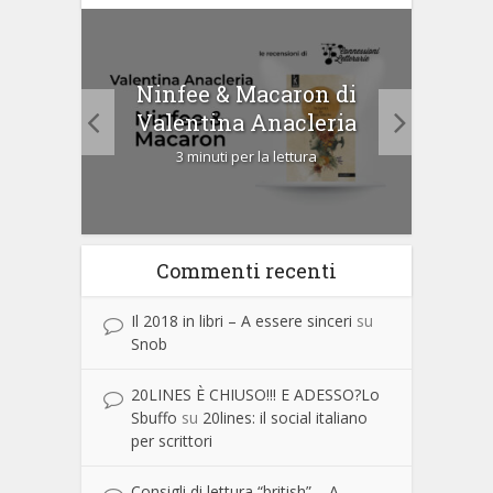
Ninfee & Macaron di
i
Cip
Valentina Anacleria
3 minuti per la lettura
Commenti recenti
Il 2018 in libri – A essere sinceri
su
Snob
20LINES È CHIUSO!!! E ADESSO?Lo
Sbuffo
su
20lines: il social italiano
per scrittori
Consigli di lettura “british” – A