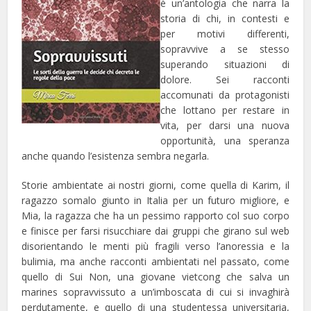
è un’antologia che narra la
storia di chi, in contesti e
per motivi differenti,
sopravvive a se stesso
superando situazioni di
dolore. Sei racconti
accomunati da protagonisti
che lottano per restare in
vita, per darsi una nuova
opportunità, una speranza
anche quando l’esistenza sembra negarla.
Storie ambientate ai nostri giorni, come quella di Karim, il
ragazzo somalo giunto in Italia per un futuro migliore, e
Mia, la ragazza che ha un pessimo rapporto col suo corpo
e finisce per farsi risucchiare dai gruppi che girano sul web
disorientando le menti più fragili verso l’anoressia e la
bulimia,
ma anche racconti ambientati nel passato, come
quello di Sui Non, una giovane vietcong che salva un
marines sopravvissuto a un’imboscata di cui si invaghirà
perdutamente, e quello di una studentessa universitaria,