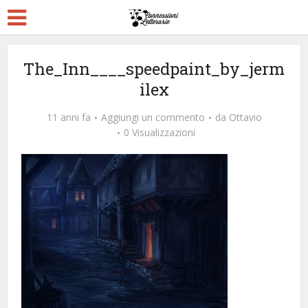
The_Inn____speedpaint_by_jerm
ilex
11 anni fa
Aggiungi un commento
da
Ottavio
0 Visualizzazioni