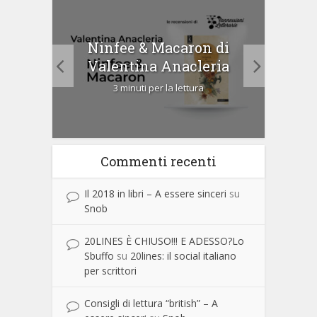
tà di
Ninfee & Macaron di
Cip
Valentina Anacleria
3 minuti per la lettura
Commenti recenti
Il 2018 in libri – A essere sinceri
su
Snob
20LINES È CHIUSO!!! E ADESSO?Lo
Sbuffo
su
20lines: il social italiano
per scrittori
Consigli di lettura “british” – A