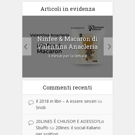
Articoli in evidenza
tà di
Ninfee & Macaron di
Cip
Valentina Anacleria
3 minuti per la lettura
Commenti recenti
Il 2018 in libri – A essere sinceri
su
Snob
20LINES È CHIUSO!!! E ADESSO?Lo
Sbuffo
su
20lines: il social italiano
per scrittori