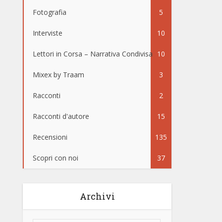
Fotografia
5
Interviste
10
Lettori in Corsa – Narrativa Condivisa
10
Mixex by Traam
3
Racconti
2
Racconti d'autore
15
Recensioni
135
Scopri con noi
37
Archivi