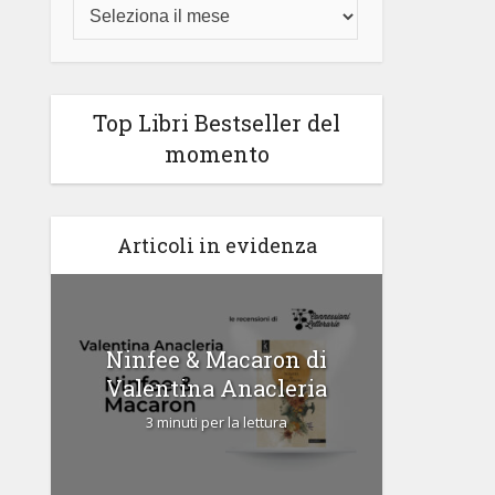
Top Libri Bestseller del
momento
Articoli in evidenza
di
Ninfee & Macaron di
Cipria
Valentina Anacleria
3 
3 minuti per la lettura