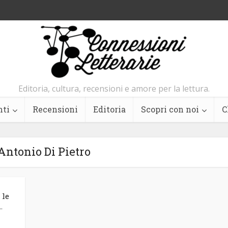
Editoria, cultura, recensioni e amore per la lettura.
nti
Recensioni
Editoria
Scopri con noi
C
Antonio Di Pietro
 le
.