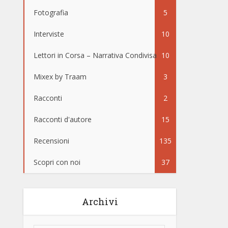
Fotografia
5
Interviste
10
Lettori in Corsa – Narrativa Condivisa
10
Mixex by Traam
3
Racconti
2
Racconti d'autore
15
Recensioni
135
Scopri con noi
37
Archivi