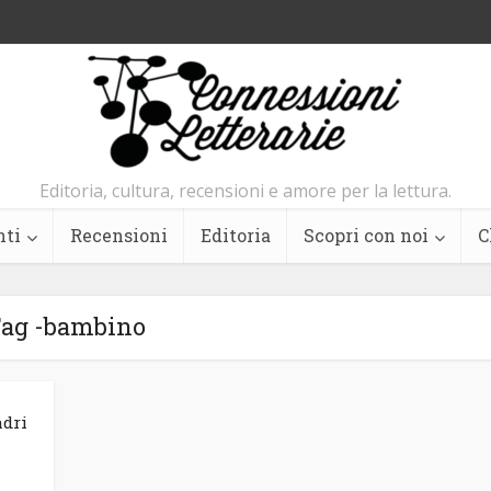
Editoria, cultura, recensioni e amore per la lettura.
nti
Recensioni
Editoria
Scopri con noi
C
ag -bambino
adri