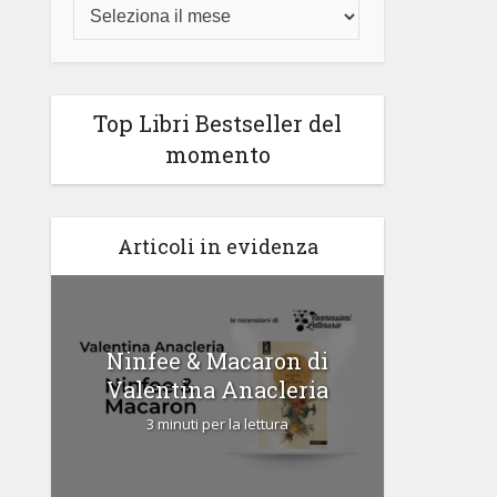
Top Libri Bestseller del
momento
Articoli in evidenza
di
Ninfee & Macaron di
Cipria
Valentina Anacleria
3 
3 minuti per la lettura