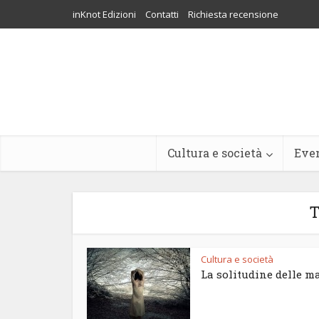
inKnot Edizioni
Contatti
Richiesta recensione
Cultura e società
Eve
T
Cultura e società
La solitudine delle m