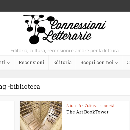
Editoria, cultura, recensioni e amore per la lettura.
nti
Recensioni
Editoria
Scopri con noi
C
ag -biblioteca
Attualità
Cultura e società
•
The Art BookTower