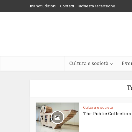
inKnot Edizioni
Contatti
Richiesta recensione
Cultura e società
Eve
T
Cultura e società
The Public Collection