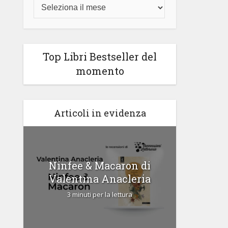
Top Libri Bestseller del
momento
Articoli in evidenza
di
Ninfee & Macaron di
Cipria
Valentina Anacleria
3 
3 minuti per la lettura