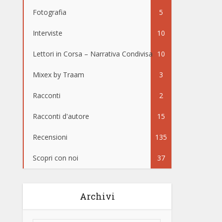
Fotografia
5
Interviste
10
Lettori in Corsa – Narrativa Condivisa
10
Mixex by Traam
3
Racconti
2
Racconti d'autore
15
Recensioni
135
Scopri con noi
37
Archivi