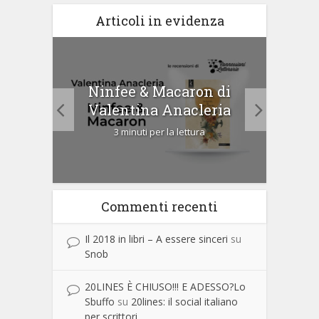
Articoli in evidenza
tà di
Ninfee & Macaron di
Cip
Valentina Anacleria
3 minuti per la lettura
Commenti recenti
Il 2018 in libri – A essere sinceri
su
Snob
20LINES È CHIUSO!!! E ADESSO?Lo
Sbuffo
su
20lines: il social italiano
per scrittori