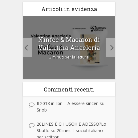
Articoli in evidenza
tà di
Ninfee & Macaron di
Cip
Valentina Anacleria
3 minuti per la lettura
Commenti recenti
Il 2018 in libri – A essere sinceri
su
Snob
20LINES È CHIUSO!!! E ADESSO?Lo
Sbuffo
su
20lines: il social italiano
per scrittori