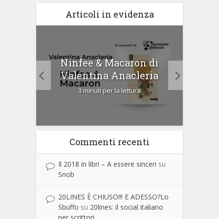
Articoli in evidenza
tà di
Ninfee & Macaron di
Cip
Valentina Anacleria
3 minuti per la lettura
Commenti recenti
Il 2018 in libri – A essere sinceri
su
Snob
20LINES È CHIUSO!!! E ADESSO?Lo
Sbuffo
su
20lines: il social italiano
per scrittori