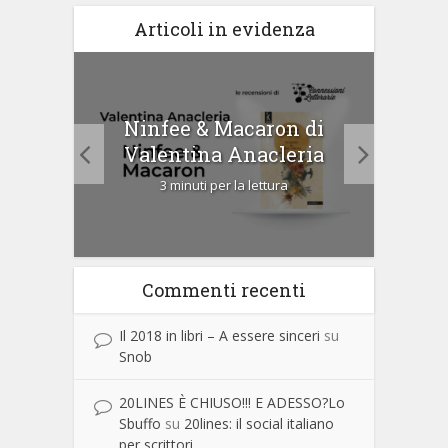
Articoli in evidenza
tà di
Ninfee & Macaron di
Cip
Valentina Anacleria
3 minuti per la lettura
Commenti recenti
Il 2018 in libri – A essere sinceri
su
Snob
20LINES È CHIUSO!!! E ADESSO?Lo
Sbuffo
su
20lines: il social italiano
per scrittori