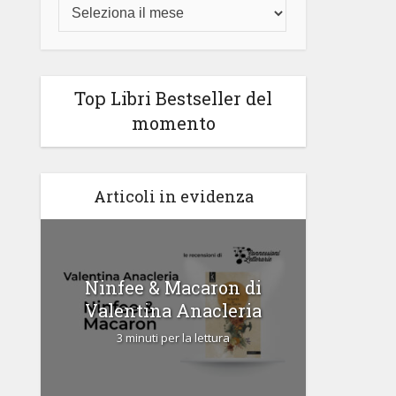
Top Libri Bestseller del
momento
Articoli in evidenza
di
Ninfee & Macaron di
Cipria
Valentina Anacleria
3 
3 minuti per la lettura