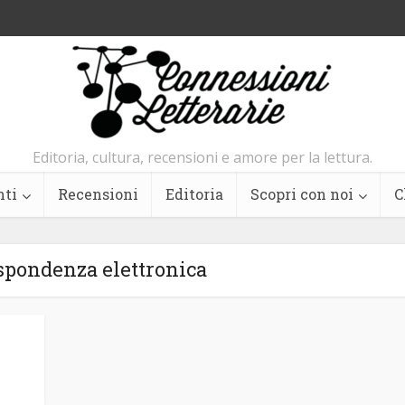
Editoria, cultura, recensioni e amore per la lettura.
nti
Recensioni
Editoria
Scopri con noi
C
spondenza elettronica