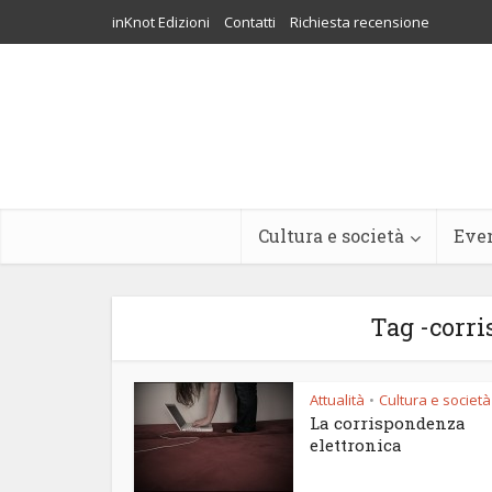
inKnot Edizioni
Contatti
Richiesta recensione
Cultura e società
Eve
Tag -corri
Attualità
Cultura e società
•
La corrispondenza
elettronica