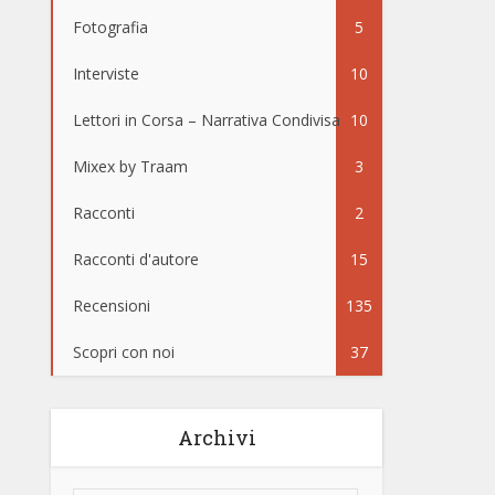
Fotografia
5
Interviste
10
Lettori in Corsa – Narrativa Condivisa
10
Mixex by Traam
3
Racconti
2
Racconti d'autore
15
Recensioni
135
Scopri con noi
37
Archivi