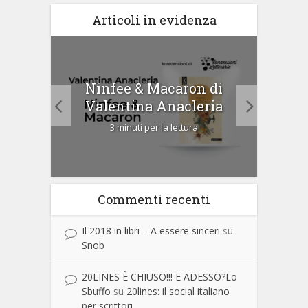
Articoli in evidenza
tà di
Ninfee & Macaron di
Cip
Valentina Anacleria
3 minuti per la lettura
Commenti recenti
Il 2018 in libri – A essere sinceri
su
Snob
20LINES È CHIUSO!!! E ADESSO?Lo
Sbuffo
su
20lines: il social italiano
per scrittori