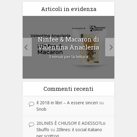
Articoli in evidenza
tà di
Ninfee & Macaron di
Cip
Valentina Anacleria
3 minuti per la lettura
Commenti recenti
Il 2018 in libri – A essere sinceri
su
Snob
20LINES È CHIUSO!!! E ADESSO?Lo
Sbuffo
su
20lines: il social italiano
per scrittori