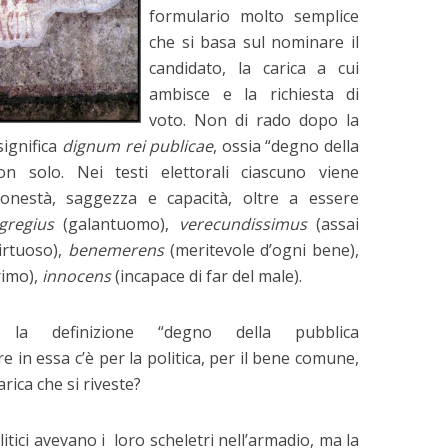
formulario molto semplice
che si basa sul nominare il
candidato, la carica a cui
ambisce e la richiesta di
voto. Non di rado dopo la
significa
dignum rei publicae
, ossia “degno della
on solo. Nei testi elettorali ciascuno viene
nestà, saggezza e capacità, oltre a essere
gregius
(galantuomo),
verecundissimus
(assai
irtuoso),
benemerens
(meritevole d’ogni bene),
rimo),
innocens
(incapace di far del male).
 la definizione “degno della pubblica
in essa c’è per la politica, per il bene comune,
rica che si riveste?
itici avevano i loro scheletri nell’armadio, ma la