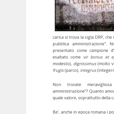
carica si trova la sigla DRP, che 
pubblica amministrazione”. N
presentato come campione d’o
esaltato come
vir bonus et e
modesto),
dignissimus
(molto v
frugis
(parco),
integrus
(integer
Non trovate meravigliosa
amministrazione”? Quanto amore 
quale valore, soprattutto della ca
Be’, anche in epoca romana i pol