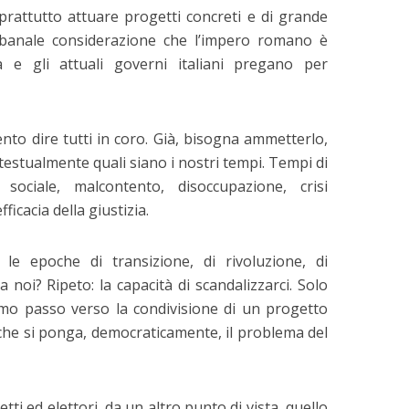
attutto attuare progetti concreti e di grande
a banale considerazione che l’impero romano è
a e gli attuali governi italiani pregano per
nto dire tutti in coro. Già, bisogna ammetterlo,
estualmente quali siano i nostri tempi. Tempi di
 sociale, malcontento, disoccupazione, crisi
ficacia della giustizia.
le epoche di transizione, di rivoluzione, di
oi? Ripeto: la capacità di scandalizzarci. Solo
primo passo verso la condivisione di un progetto
che si ponga, democraticamente, il problema del
etti ed elettori, da un altro punto di vista, quello