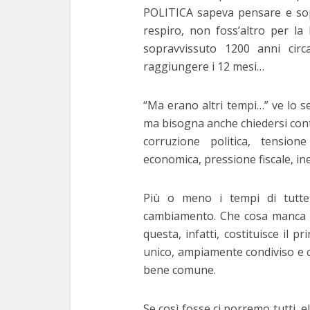
POLITICA sapeva pensare e sopr
respiro, non foss’altro per l
sopravvissuto 1200 anni circ
raggiungere i 12 mesi…
“Ma erano altri tempi…” ve lo se
ma bisogna anche chiedersi cont
corruzione politica, tensione
economica, pressione fiscale, inef
Più o meno i tempi di tutte 
cambiamento. Che cosa manca a n
questa, infatti, costituisce il 
unico, ampiamente condiviso e 
bene comune.
Se così fosse ci porremo tutti, el