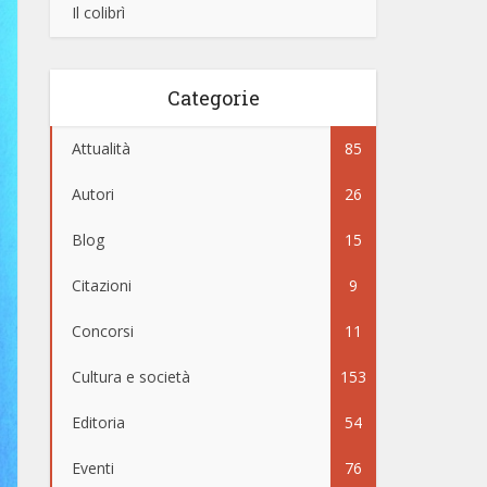
Il colibrì
Categorie
Attualità
85
Autori
26
Blog
15
Citazioni
9
Concorsi
11
Cultura e società
153
Editoria
54
Eventi
76