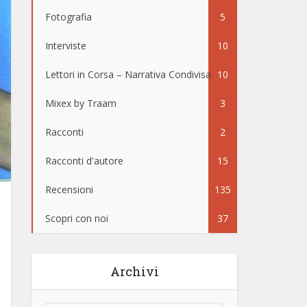
Fotografia
5
Interviste
10
Lettori in Corsa – Narrativa Condivisa
10
Mixex by Traam
3
Racconti
2
Racconti d'autore
15
Recensioni
135
Scopri con noi
37
Archivi