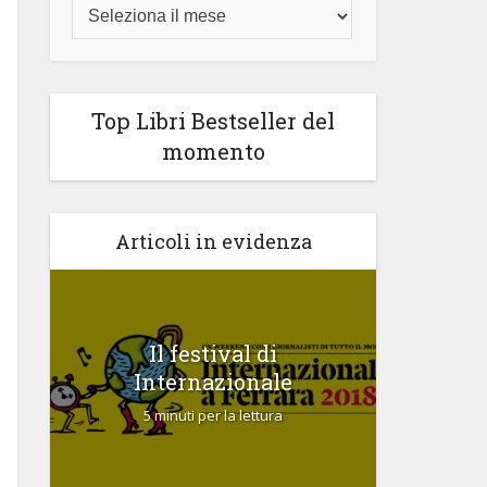
Top Libri Bestseller del
momento
Articoli in evidenza
io
Il festival di
Salone
7
Internazionale
5 minuti per la lettura
5 