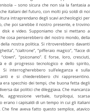
penisola – sono sicura che non sia la fantasia a
 italiani del futuro, con molti più soldi di noi
ltura intraprendano degli scavi archeologici per
o, che poi sarebbe il nostro presente, e trovino
ard disk e video. Supponiamo che si mettano a
che cosa penserebbero del nostro mondo, della
della nostra politica. Si ritroverebbero davanti
hetta”, “cialtrone”, “pifferaio magico”, “facce di
 “clown”, “psiconano”. E forse, loro, cresciuti,
tà e di progresso tecnologico e dello spirito,
i. Si interrogherebbero sull’eleganza e sulla
tanti e si chiederebbero chi rappresentino.
n dimenticare –
Kazuo Ishiguro: Prem
ca era specchio dei tempi, che buona fetta degli
ta della memoria
nobel letteratura 201
diversa dai politici che dileggiava. Che mancanza
fe, aggressione verbale, turpiloqui, scarsa
inuti per la lettura
2 minuti per la lettura
o erano i capisaldi di un tempo in cui gli italiani
. Che fine aveva fatto questo semplice, atavico