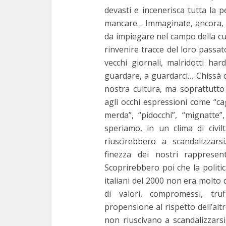
devasti e incenerisca tutta la 
mancare… Immaginate, ancora, che
da impiegare nel campo della cu
rinvenire tracce del loro passat
vecchi giornali, malridotti h
guardare, a guardarci… Chissà 
nostra cultura, ma soprattutto 
agli occhi espressioni come “cag
merda”, “pidocchi”, “mignatte”,
speriamo, in un clima di civil
riuscirebbero a scandalizzars
finezza dei nostri rappresen
Per no
Scoprirebbero poi che la politi
Giorna
italiani del 2000 non era molto 
di valori, compromessi, truf
1 m
propensione al rispetto dell’altr
non riuscivano a scandalizzarsi