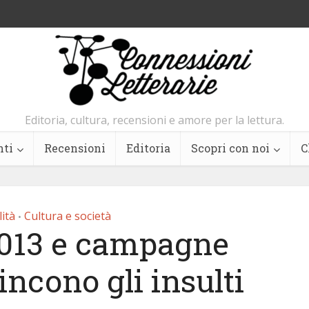
Editoria, cultura, recensioni e amore per la lettura.
nti
Recensioni
Editoria
Scopri con noi
C
lità
Cultura e società
•
2013 e campagne
incono gli insulti