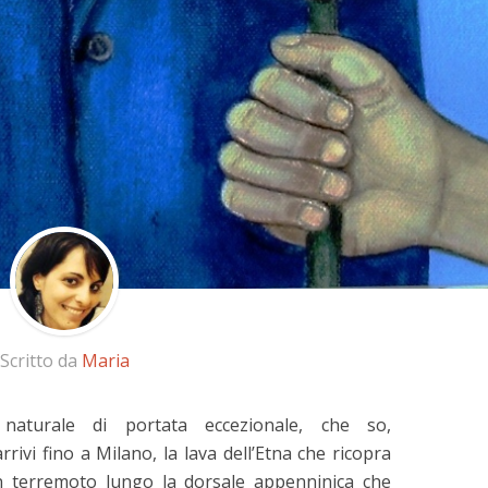
Scritto da
Maria
naturale di portata eccezionale, che so,
rivi fino a Milano, la lava dell’Etna che ricopra
 un terremoto lungo la dorsale appenninica che