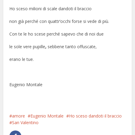
Ho sceso milioni di scale dandoti il braccio
non già perché con quattr’occhi forse si vede di più.
Con te le ho scese perché sapevo che di noi due
le sole vere pupille
,
sebbene tanto offuscate,
erano le tue.
Eugenio Montale
San Valentino
amore
Eugenio Montale
Ho sceso dandoti il braccio
San Valentino