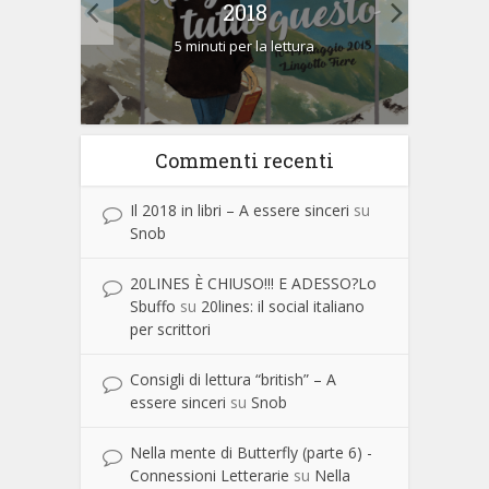
2018
nob
5 minuti per la lettura
Commenti recenti
Il 2018 in libri – A essere sinceri
su
Snob
20LINES È CHIUSO!!! E ADESSO?Lo
Sbuffo
su
20lines: il social italiano
per scrittori
Consigli di lettura “british” – A
essere sinceri
su
Snob
Nella mente di Butterfly (parte 6) -
Connessioni Letterarie
su
Nella