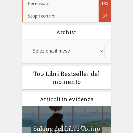
Recensioni
135
Scopri con noi
37
Archivi
Top Libri Bestseller del
momento
Articoli in evidenza
Salone del Libro Torino
Kaz
va